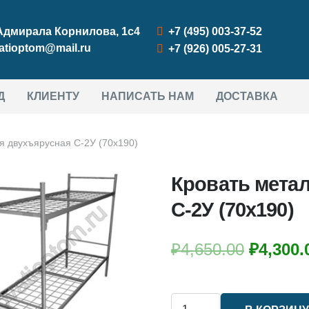
 Адмирала Корнилова, 1с4
+7 (495) 003-37-52
atioptom@mail.ru
+7 (926) 005-27-31
Д
КЛИЕНТУ
НАПИСАТЬ НАМ
ДОСТАВКА
я двухъярусная С-2У (70х190)
Кровать мета
С-2У (70х190)
Первон
₽
4,650.00
₽
4,300.
цена
состав
Количество