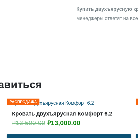
Купить двухъярусную к
менеджеры ответят на все
равиться
РАСПРОДАЖА
Кровать двухъярусная Комфорт 6.2
Первоначальная
Текущая
₽
13,500.00
₽
13,000.00
цена
цена: