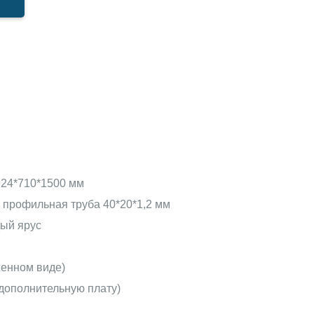
00.
У
24*710*1500 мм
профильная труба 40*20*1,2 мм
дый ярус
женном виде)
 дополнительную плату)