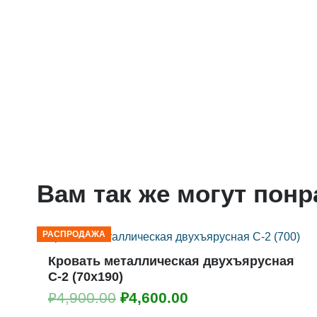
Вам так же могут пон
РАСПРОДАЖА
Кровать металлическая двухъярусная
С-2 (70х190)
Первоначальная
Текущая
₽
4,900.00
₽
4,600.00