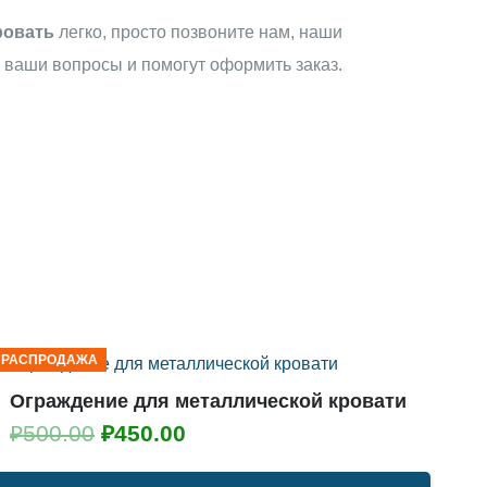
ровать
легко, просто позвоните нам, наши
 ваши вопросы и помогут оформить заказ.
РАСПРОДАЖА
РАС
Ограждение для металлической кровати
К
С-
Первоначальная
Текущая
₽
500.00
₽
450.00
₽
цена
цена: