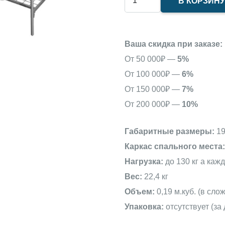
₽4,650.
В КОРЗИН
товара
Кровать
металлическая
Ваша скидка при заказе:
двухъярусная
От 50 000₽ —
5%
С-2У
От 100 000₽ —
6%
(70х190)
От 150 000₽ —
7%
От 200 000₽ —
10%
Габаритные размеры:
19
Каркас спального места:
Нагрузка:
до 130 кг а каж
Вес:
22,4 кг
Объем:
0,19 м.куб. (в сло
Упаковка:
отсутствует (за