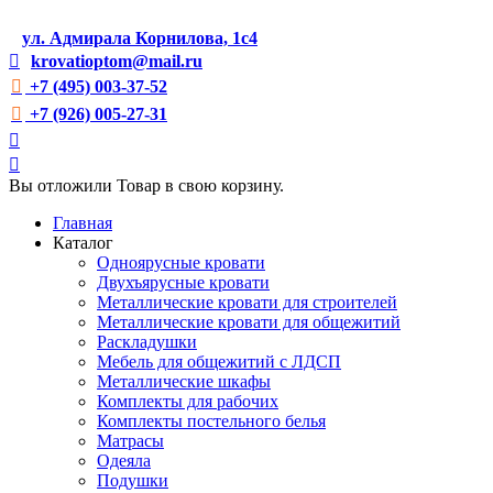
ул. Адмирала Корнилова, 1с4
krovatioptom@mail.ru
+7 (495) 003-37-52
+7 (926) 005-27-31
Вы отложили
Товар
в свою корзину.
Главная
Каталог
Одноярусные кровати
Двухъярусные кровати
Металлические кровати для строителей
Металлические кровати для общежитий
Раскладушки
Мебель для общежитий с ЛДСП
Металлические шкафы
Комплекты для рабочих
Комплекты постельного белья
Матрасы
Одеяла
Подушки