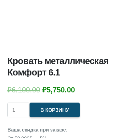
Кровать металлическая
Комфорт 6.1
Первоначальная
Текущая
₽
6,100.00
₽
5,750.00
цена
цена:
составляла
₽5,750.00.
Количество
В КОРЗИНУ
₽6,100.00.
товара
Кровать
Ваша скидка при заказе:
металлическая