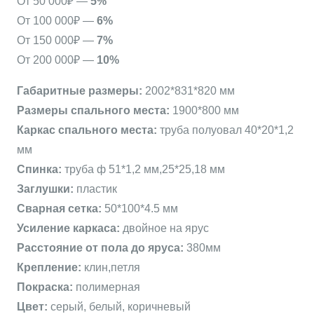
От 50 000₽ —
5%
Комфорт
От 100 000₽ —
6%
6.1
От 150 000₽ —
7%
От 200 000₽ —
10%
Габаритные размеры:
2002*831*820 мм
Размеры спального места:
1900*800 мм
Каркас спального места:
труба полуовал 40*20*1,2
мм
Спинка:
труба ф 51*1,2 мм,25*25,18 мм
Заглушки:
пластик
Сварная сетка:
50*100*4.5 мм
Усиление каркаса:
двойное на ярус
Расстояние от пола до яруса:
380мм
Крепление:
клин,петля
Покраска:
полимерная
Цвет:
серый, белый, коричневый