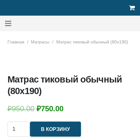
Главная
/
Матрасы
/
Матрас тиковый обычный (80х190)
Матрас тиковый обычный
(80х190)
Первоначальная
Текущая
₽
950.00
₽
750.00
цена
цена:
составляла
₽750.00.
Количество
В КОРЗИНУ
₽950.00.
товара