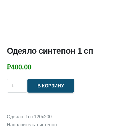
Одеяло синтепон 1 сп
₽
400.00
Количество
В КОРЗИНУ
товара
Одеяло
синтепон
1
Одеяло 1сп 120х200
сп
Наполнитель: синтепон