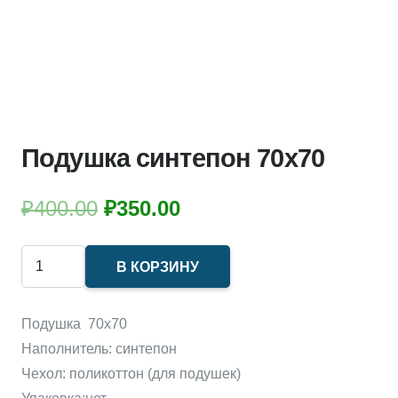
Подушка синтепон 70х70
Первоначальная
Текущая
₽
400.00
₽
350.00
цена
цена:
составляла
₽350.00.
Количество
В КОРЗИНУ
₽400.00.
товара
Подушка
Подушка 70х70
синтепон
Наполнитель: синтепон
70х70
Чехол: поликоттон (для подушек)