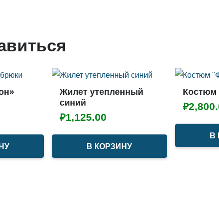
равиться
он»
Жилет утепленный
Костюм
синий
₽
2,800
₽
1,125.00
В
НУ
В КОРЗИНУ