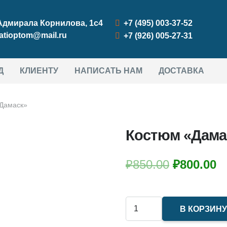
 Адмирала Корнилова, 1с4
+7 (495) 003-37-52
atioptom@mail.ru
+7 (926) 005-27-31
Д
КЛИЕНТУ
НАПИСАТЬ НАМ
ДОСТАВКА
Дамаск»
Костюм «Дама
Первона
Т
₽
850.00
₽
800.00
цена
ц
составл
₽
Количество
₽850.00.
В КОРЗИН
товара