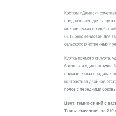
Костюм
"Дамаск"
Костюм «Дамаск» сочетает 
предназначен для защиты 
механических воздействий,
быть рекомендован для за
сельскохозяйственных пре
Куртка прямого силуэта, у
боковых и один нагрудный
подмышечных впадинах по
контрастная двойная отст
поясе с передними боков
Цвет: темно-синий с ва
Ткань: смесовая, пл.210 г